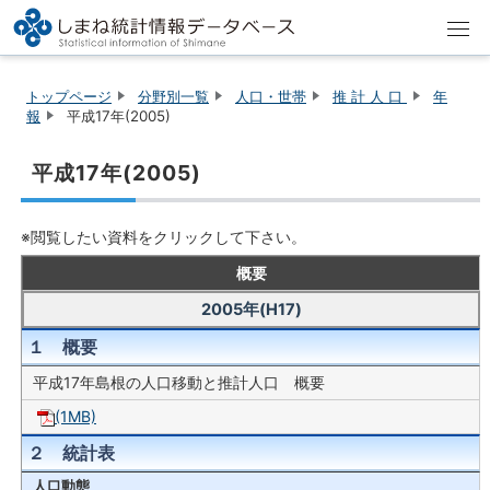
トップページ
分野別一覧
人口・世帯
推 計 人 口
年
報
平成17年(2005)
平成17年(2005)
※閲覧したい資料をクリックして下さい。
概要
2005年(H17)
１ 概要
平成17年島根の人口移動と推計人口 概要
(1MB)
２ 統計表
人口動態