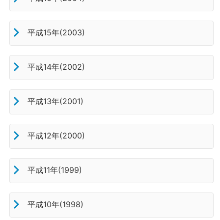
平成15年(2003)
平成14年(2002)
平成13年(2001)
平成12年(2000)
平成11年(1999)
平成10年(1998)