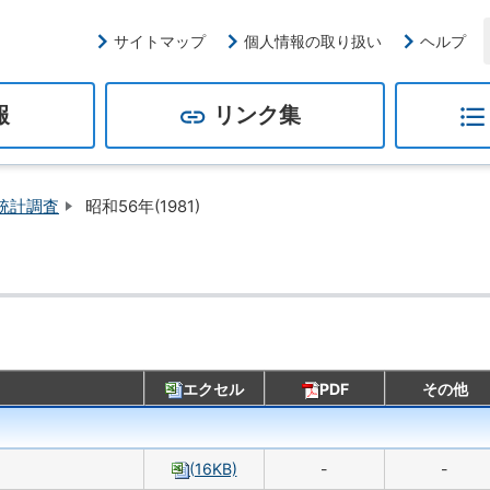
サイトマップ
個人情報の取り扱い
ヘルプ
報
リンク集
島根県統
統計関係リンク集
分野別県機関統計リンク
政府統計の総合窓口
島根県統計調査課ホームペー
E-STAT
ジ
統計調査
昭和56年(1981)
エクセル
PDF
その他
(16KB)
-
-