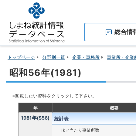
総合情
都道府県別情報
市町村別情報
しまね統計保管庫
刊行物・その他 （
計書ほか）
トップページ
分野別一覧
企業・事務所
事業所・企業
昭和56年(1981)
※閲覧したい資料をクリックして下さい。
年
概要
1981年(S56)
統計表
1k㎡当たり事業所数