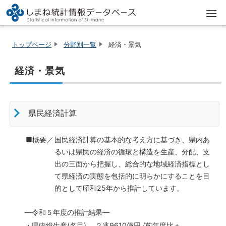
トップページ
分野別一覧
経済・景気
経済・景気
県民経済計算
■概要／
国民経済計算の基本的な考え方に基づき、県内あ
るいは県民の経済の循環と構造を生産、分配、支
出の三面から把握し、総合的な地域経済指標とし
て県経済の実態を包括的に明らかにすることを目
的として昭和25年から推計しています。
―令和５年度の推計結
果―
・県内総生産(名目)
２兆9610億円
(前年度比＋