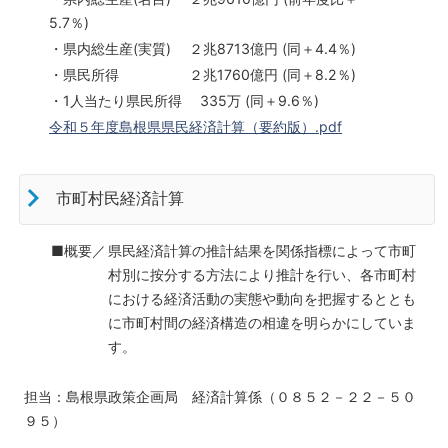
5.7％)
・県内総生産(実質)
２兆8713億円
(同＋4.4％)
・県民所得
２兆1760億円 (
同＋8.2％)
・1人当たり県民所得
335万 (
同＋9.6％)
令和５年度島根県県民経済計算（要約版）.pdf
市町村民経済計算
■概要／
県民経済計算の推計結果を関係指標によって市町
村別に按分する方法により推計を行い、各市町村
における経済活動の実態や動向を把握するととも
に市町村間の経済構造の相違を明らかにしていま
す。
担当：島根県政策企画局 経済計算係（０８５２－２２－５０
９５）