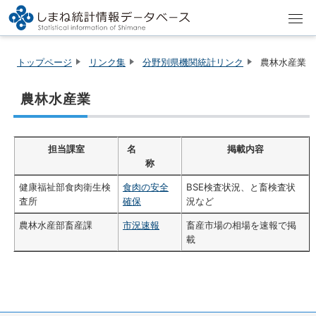
トップページ
リンク集
分野別県機関統計リンク
農林水産業
農林水産業
担当課室
名
掲載内容
称
健康福祉部食肉衛生検
食肉の安全
BSE検査状況、と畜検査状
査所
確保
況など
農林水産部畜産課
市況速報
畜産市場の相場を速報で掲
載