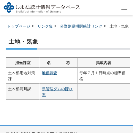
トップページ
リンク集
分野別県機関統計リンク
土地・気象
土地・気象
担当課室
名 称
掲載内容
土木部用地対策
地価調査
毎年７月１日時点の標準価
課
格
土木部河川課
県管理ダムの貯水
率